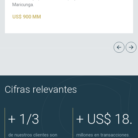
Maricunga.
US$ 900 MM
Cifras relevantes
+ 1/3
+ US$ 18.
de nuestros clientes son
millones en transacciones.